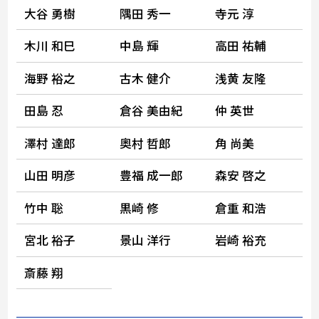
大谷 勇樹
隅田 秀一
寺元 淳
木川 和巳
中島 輝
高田 祐輔
海野 裕之
古木 健介
浅黄 友隆
田島 忍
倉谷 美由紀
仲 英世
澤村 達郎
奧村 哲郎
角 尚美
山田 明彦
豊福 成一郎
森安 啓之
竹中 聡
黒崎 修
倉重 和浩
宮北 裕子
景山 洋行
岩崎 裕充
斎藤 翔