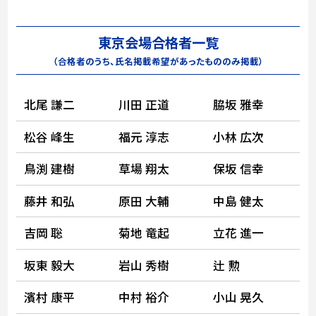
東京会場合格者一覧
（合格者のうち、氏名掲載希望があったもののみ掲載）
北尾 謙二
川田 正道
脇坂 雅幸
松谷 峰生
福元 淳志
小林 広次
鳥渕 建樹
草場 翔太
保坂 信幸
藤井 和弘
原田 大輔
中島 健太
吉岡 聡
菊地 竜起
立花 進一
坂東 毅大
岩山 秀樹
辻 勲
濱村 康平
中村 裕介
小山 晃久