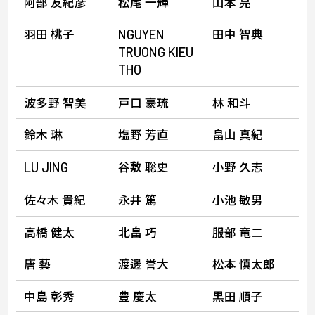
阿部 友紀彦
松尾 一輝
山本 亮
羽田 桃子
田中 智典
NGUYEN
TRUONG
KIEU
THO
波多野 智美
戸口 豪琉
林 和斗
鈴木 琳
塩野 芳直
畠山 真紀
谷敷 聡史
小野 久志
LU
JING
佐々木 貴紀
永井 篤
小池 敏男
高橋 健太
北畠 巧
服部 竜二
唐 藝
渡邊 誉大
松本 慎太郎
中島 彰秀
豊 慶太
黒田 順子