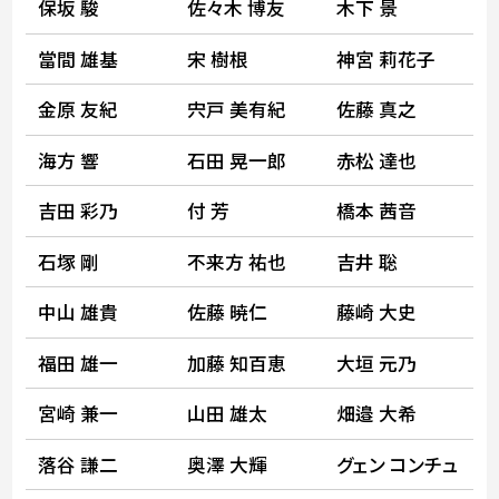
保坂 駿
佐々木 博友
木下 景
當間 雄基
宋 樹根
神宮 莉花子
金原 友紀
宍戸 美有紀
佐藤 真之
海方 響
石田 晃一郎
赤松 達也
吉田 彩乃
付 芳
橋本 茜音
石塚 剛
不来方 祐也
吉井 聡
中山 雄貴
佐藤 暁仁
藤崎 大史
福田 雄一
加藤 知百恵
大垣 元乃
宮崎 兼一
山田 雄太
畑邉 大希
落谷 謙二
奥澤 大輝
グェン コンチュ