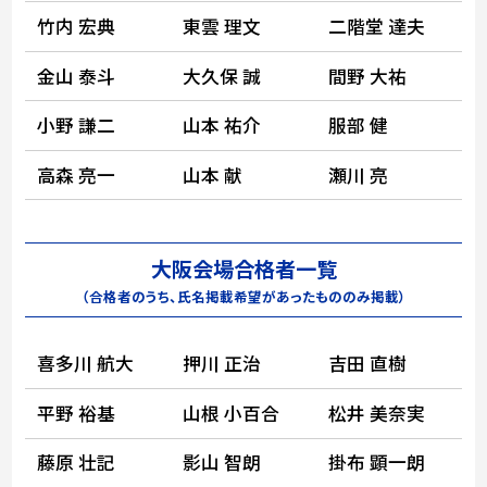
竹内 宏典
東雲 理文
二階堂 達夫
金山 泰斗
大久保 誠
間野 大祐
小野 謙二
山本 祐介
服部 健
高森 亮一
山本 献
瀬川 亮
大阪会場合格者一覧
（合格者のうち、氏名掲載希望があったもののみ掲載）
喜多川 航大
押川 正治
吉田 直樹
平野 裕基
山根 小百合
松井 美奈実
藤原 壮記
影山 智朗
掛布 顕一朗