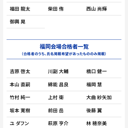
福田 龍太
柴田 侑
西山 尚輝
御輿 晃
福岡会場合格者一覧
（合格者のうち、氏名掲載希望があったもののみ掲載）
吉原 啓太
川副 大輔
橋口 健一
本山 直嗣
綿能 昌良
福岡 慧
竹村 純一
上村 衛
大曲 紗矢加
坂本 寛樹
前田 岳
後藤 翼
ユ ダフン
萩原 亨介
林 穂奈美