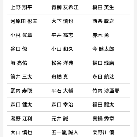
上野 翔平
青柳 友希江
梶田 英生
河原田 彬夫
大下 慎也
西条 敏之
小林 眞章
平井 高志
赤木 勇
谷口 僚
小山 和久
今 健太郎
峙 亮佑
松谷 洋典
樋口 琢磨
筒井 三太
舟橋 真
永目 航汰
武内 寿聡
平石 大輔
竹内 沙亜耶
森口 健太
森口 幸治
福田 龍太
瀧野 江利
元井 誠
真鍋 秀章
大山 慎也
五十嵐 誠人
榮野川 優