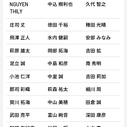
中込 樹利也
久代 智之
NGUYEN
THILY
庄司 丈
徳田 千裕
種田 光晴
飛澤 正人
水内 健嗣
安部 みなみ
萩原 雄太
岡部 拓海
吉田 拡
足立 誠
中島 和彦
南 秀明
小池 仁洋
中里 誠
吉田 莉加
郡司 彩織
萩森 祐太
細川 周
賀川 拓海
中山 美穂
田倉 誠
武田 亮平
富山 絢音
深田 康彦