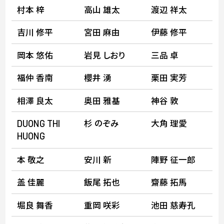
村本 梓
高山 雄太
渡辺 祥太
吉川 修平
宮田 麻由
伊藤 修平
岡本 悠佑
岩見 しおり
三品 卓
福仲 香南
櫻井 湧
栗田 実芳
相澤 良太
奥田 雅基
神谷 敦
杉 のぞみ
大角 理愛
DUONG
THI
HUONG
本 敬之
安川 新
陣野 征一郎
盖 佳麗
飯尾 拓也
齋藤 拓馬
堀良 舞香
重岡 咲彩
池田 慈寿孔