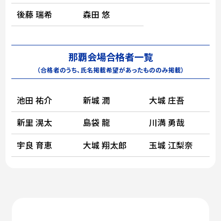
後藤 瑞希
森田 悠
那覇会場合格者一覧
（合格者のうち、氏名掲載希望があったもののみ掲載）
池田 祐介
新城 潤
大城 庄吾
新里 滉太
島袋 龍
川満 勇哉
宇良 育恵
大城 翔太郎
玉城 江梨奈