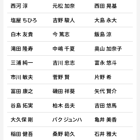
西河 淳
元松 加奈
西田 晃基
塩屋 ちひろ
吉野 駿人
大島 永大
白木 友貴
今 篤志
飯島 涼
滝田 隆寿
中嶋 千夏
奥山 加奈子
三浦 純一
吉川 忠志
富永 悠斗
市川 敏夫
菅野 賢
片野 希
冨田 康之
磯田 祥葵
矢代 賢介
谷島 拓実
柏木 岳夫
吉田 悠馬
大久保 剛
パク ジュンハ
亀井 美香
稲田 健吾
桑野 範久
石井 雅大