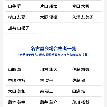
山谷 群
片山 綾太
今田 大智
杉山 友夏
大野 優樹
入澤 友美子
加納 由紀子
名古屋会場合格者一覧
（合格者のうち、氏名掲載希望があったもののみ掲載）
山崎 薫
川村 隼大
伊藤 靖秀
中嶋 啓裕
林 晃平
佐藤 優
大田 美和
森 亮二
田邊 浩一
藤本 英幸
藤井 荘介
茂川 拓哉