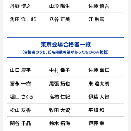
丹野 博之
山形 陽生
佐藤 慎吾
角田 洋一郎
八谷 正美
江 融彗
東京会場合格者一覧
（合格者のうち、氏名掲載希望があったもののみ掲載）
山口 康平
中村 幸子
佐藤 嘉仁
冨永 一樹
尾張 拓也
東 遼太朗
堀口 さくら
高橋 仁紀
伊藤 大智
松山 友香
牧田 大資
平畑 和
関谷 千晶
鈴木 拓海
伊藤 幸