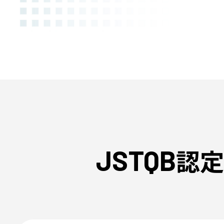
認定
JSTQB