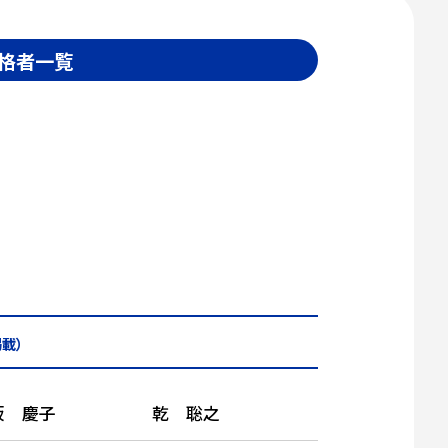
格者一覧
載）
坂 慶子
乾 聡之