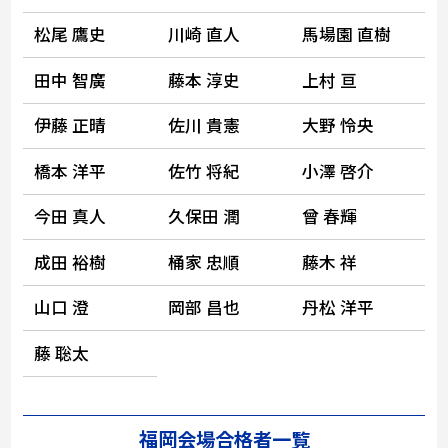
松尾 鷹史
川崎 直人
馬場園 直樹
田中 智廣
藤本 淳史
上村 亘
伊藤 正晴
佐川 貴憲
大野 怜央
橋本 洋平
佐竹 将紀
小澤 啓介
今田 真人
久保田 潤
曾 春輝
成田 裕樹
桶家 忠順
藤木 祥
山口 澄
岡部 昌也
丹松 洋平
藤 聡太
福岡会場合格者一覧