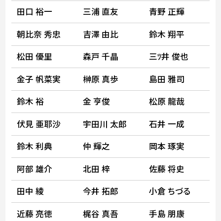
田口 裕一
三浦 直友
青野 正輝
朝比奈 秀忠
吉澤 由比
鈴木 翔平
松田 優里
森戸 千晶
三ﾂ井 俊也
金子 帆菜実
榊原 真歩
島田 雅司
鈴木 裕
金 亨俊
松原 龍哉
伏見 亜耶沙
宇田川 太郎
石井 一成
鈴木 利典
仲 輝之
岡本 琢実
阿部 雄介
北田 梓
佐藤 将史
田中 綾
今井 拓郎
小倉 ちづる
近藤 亮徳
梶谷 真吾
手島 朋康