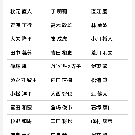
秋元 直人
于 明莉
直江 慶
齊藤 正行
髙木 敦雄
林 美波
大矢 隆平
崔 成虎
小川 裕人
田中 義尊
吉田 裕史
荒川 明文
篠塚 雄一
ﾉｷﾞｸﾞﾘｰﾝ 寿子
伊東 繁
須之内 聖主
内田 直樹
松浦 肇
小松 洋平
大西 智也
辻 健太
冨田 和宏
倉嶋 俊市
石塚 康仁
杉野 和馬
三田 将也
峰村 康彦
前島 直斗
中島 輝
足立 馨