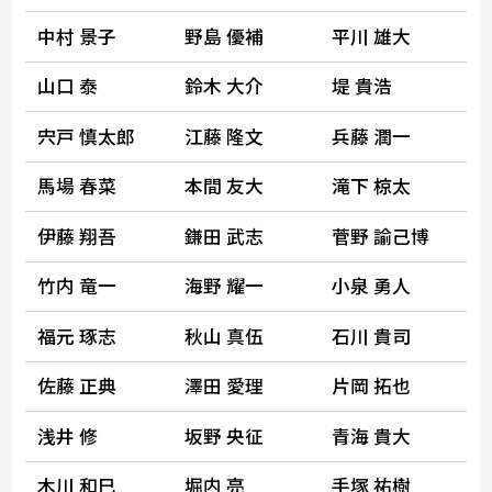
中村 景子
野島 優補
平川 雄大
山口 泰
鈴木 大介
堤 貴浩
宍戸 慎太郎
江藤 隆文
兵藤 潤一
馬場 春菜
本間 友大
滝下 椋太
伊藤 翔吾
鎌田 武志
菅野 諭己博
竹内 竜一
海野 耀一
小泉 勇人
福元 琢志
秋山 真伍
石川 貴司
佐藤 正典
澤田 愛理
片岡 拓也
浅井 修
坂野 央征
青海 貴大
木川 和巳
堀内 亮
手塚 祐樹