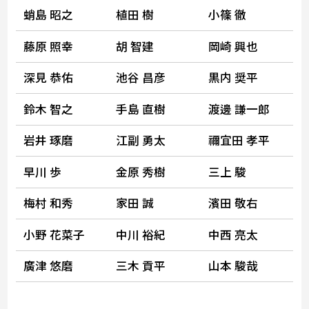
蛸島 昭之
植田 樹
小篠 徹
藤原 照幸
胡 智建
岡崎 興也
深見 恭佑
池谷 昌彦
黒内 奨平
鈴木 智之
手島 直樹
渡邊 謙一郎
岩井 琢磨
江副 勇太
禰宜田 孝平
早川 歩
金原 秀樹
三上 駿
梅村 和秀
家田 誠
濱田 敬右
小野 花菜子
中川 裕紀
中西 亮太
廣津 悠磨
三木 貢平
山本 駿哉