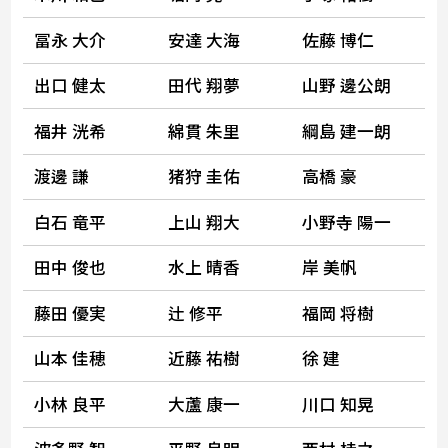
冨永 大介
安達 大海
佐藤 博仁
出口 健太
田代 翔夢
山野 邊公朗
福井 洸希
綿貫 朱里
綱島 建一朗
渡邊 謙
猪狩 圭佑
高橋 豪
白石 竜平
上山 翔大
小野寺 陽一
田中 俊也
水上 晴香
岸 美帆
藤田 優実
辻 修平
福岡 将樹
山本 佳穂
近藤 祐樹
徐 建
小林 良平
大蘆 康一
川口 知晃