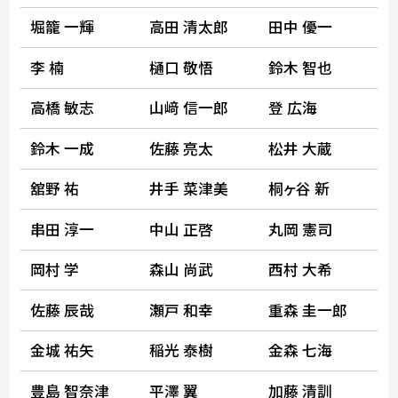
堀籠 一輝
高田 清太郎
田中 優一
李 楠
樋口 敬悟
鈴木 智也
高橋 敏志
山﨑 信一郎
登 広海
鈴木 一成
佐藤 亮太
松井 大蔵
舘野 祐
井手 菜津美
桐ヶ谷 新
串田 淳一
中山 正啓
丸岡 憲司
岡村 学
森山 尚武
西村 大希
佐藤 辰哉
瀬戸 和幸
重森 圭一郎
金城 祐矢
稲光 泰樹
金森 七海
豊島 智奈津
平澤 翼
加藤 清訓