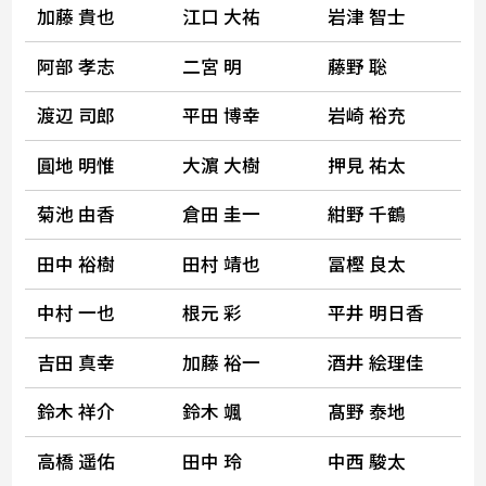
加藤 貴也
江口 大祐
岩津 智士
阿部 孝志
二宮 明
藤野 聡
渡辺 司郎
平田 博幸
岩崎 裕充
圓地 明惟
大濵 大樹
押見 祐太
菊池 由香
倉田 圭一
紺野 千鶴
田中 裕樹
田村 靖也
冨樫 良太
中村 一也
根元 彩
平井 明日香
吉田 真幸
加藤 裕一
酒井 絵理佳
鈴木 祥介
鈴木 颯
髙野 泰地
高橋 遥佑
田中 玲
中西 駿太