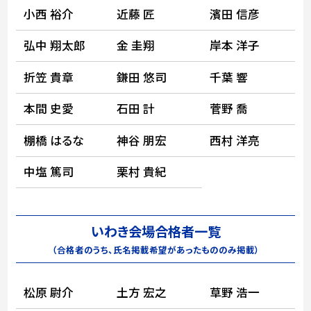
小西 裕介
近藤 匠
濱田 信彦
弘中 翔太郎
金 圭翔
岸本 洋子
折笠 貴章
鎌田 悠司
千葉 響
本間 史愛
石田 計
菅野 喬
棚橋 はるな
神谷 朋宏
西村 洋亮
中塩 篤司
栗村 貴紀
いわき会場合格者一覧
（合格者のうち、氏名掲載希望があったもののみ掲載）
松原 尉介
土方 宏之
草野 浩一