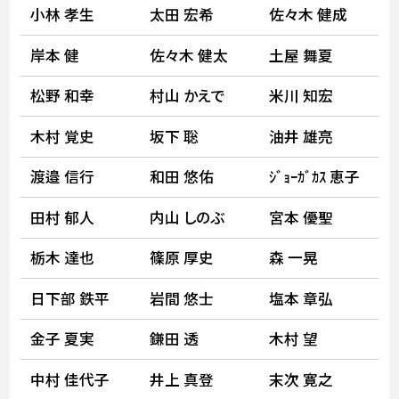
小林 孝生
太田 宏希
佐々木 健成
岸本 健
佐々木 健太
土屋 舞夏
松野 和幸
村山 かえで
米川 知宏
木村 覚史
坂下 聡
油井 雄亮
渡邉 信行
和田 悠佑
ｼﾞｮｰｶﾞｶｽ 恵子
田村 郁人
内山 しのぶ
宮本 優聖
栃木 達也
篠原 厚史
森 一晃
日下部 鉄平
岩間 悠士
塩本 章弘
金子 夏実
鎌田 透
木村 望
中村 佳代子
井上 真登
末次 寛之