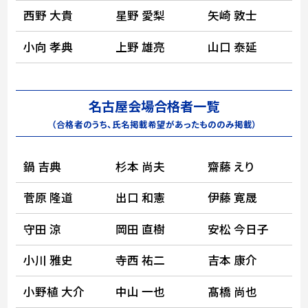
西野 大貴
星野 愛梨
矢崎 敦士
小向 孝典
上野 雄亮
山口 泰延
名古屋会場合格者一覧
（合格者のうち、氏名掲載希望があったもののみ掲載）
鍋 吉典
杉本 尚夫
齋藤 えり
菅原 隆道
出口 和憲
伊藤 寛晟
守田 涼
岡田 直樹
安松 今日子
小川 雅史
寺西 祐二
吉本 康介
小野植 大介
中山 一也
髙橋 尚也