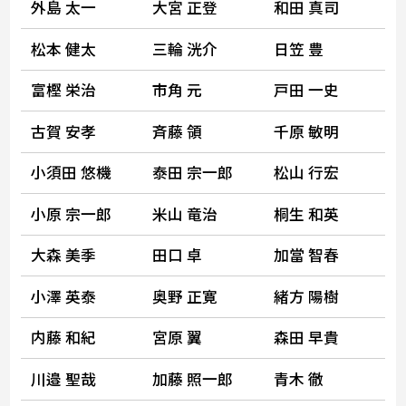
外島 太一
大宮 正登
和田 真司
松本 健太
三輪 洸介
日笠 豊
富樫 栄治
市角 元
戸田 一史
古賀 安孝
斉藤 領
千原 敏明
小須田 悠機
泰田 宗一郎
松山 行宏
小原 宗一郎
米山 竜治
桐生 和英
大森 美季
田口 卓
加當 智春
小澤 英泰
奥野 正寛
緒方 陽樹
内藤 和紀
宮原 翼
森田 早貴
川邉 聖哉
加藤 照一郎
青木 徹