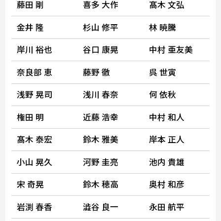
藤田 剛
喜多 大作
髙木 文弘
金井 隆
杉山 修平
林 暁騰
岸川 裕也
谷口 康晃
中村 亜友美
奈良部 恵
藤野 徹
呉 世寅
浅野 晃司
浅川 春奈
何 依秋
権田 明
近藤 浩幸
中村 和人
髙木 泰宏
鈴木 雅美
岸本 正人
小山 晃久
河野 圭亮
池内 貴雄
宋 奇晃
鈴木 穂高
奥村 和彦
岩渕 春香
澁谷 良一
永田 航平