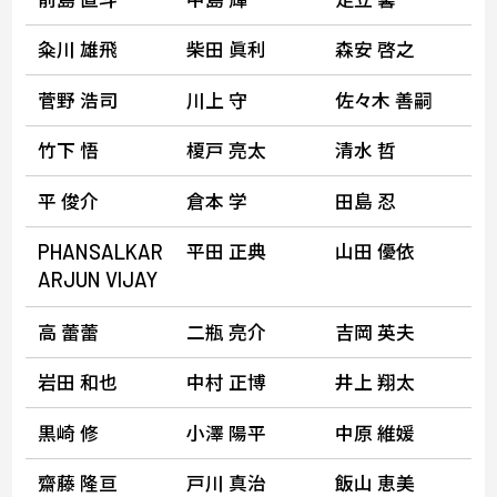
粂川 雄飛
柴田 眞利
森安 啓之
菅野 浩司
川上 守
佐々木 善嗣
竹下 悟
榎戸 亮太
清水 哲
平 俊介
倉本 学
田島 忍
平田 正典
山田 優依
PHANSALKAR
ARJUN
VIJAY
高 蕾蕾
二瓶 亮介
吉岡 英夫
岩田 和也
中村 正博
井上 翔太
黒崎 修
小澤 陽平
中原 維媛
齋藤 隆亘
戸川 真治
飯山 恵美