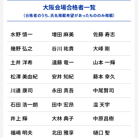
大阪会場合格者一覧
（合格者のうち、氏名掲載希望があったもののみ掲載）
水野 慎一
増田 麻美
佐藤 寿志
幾野 弘之
谷川 祐貴
大峰 剛
土井 洋希
遠藤 竜一
山本 一輝
松澤 美由紀
安井 知紀
藤本 幸久
川邊 康司
永田 真吾
中尾賢司
石田 浩一朗
田中 宏昂
温 天宇
井上 輝
大林 典子
中原昌樹
福嶋 明夫
北田 雅享
樋口 聖