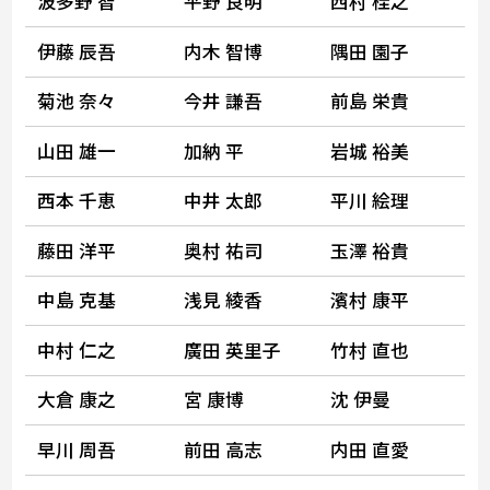
波多野 智
平野 良明
西村 桂之
伊藤 辰吾
内木 智博
隅田 園子
菊池 奈々
今井 謙吾
前島 栄貴
山田 雄一
加納 平
岩城 裕美
西本 千恵
中井 太郎
平川 絵理
藤田 洋平
奥村 祐司
玉澤 裕貴
中島 克基
浅見 綾香
濱村 康平
中村 仁之
廣田 英里子
竹村 直也
大倉 康之
宮 康博
沈 伊曼
早川 周吾
前田 高志
内田 直愛