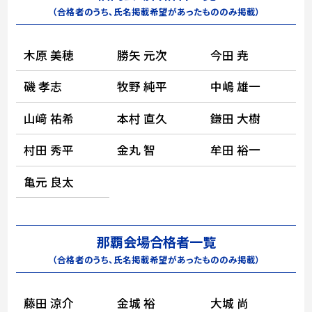
（合格者のうち、氏名掲載希望があったもののみ掲載）
木原 美穂
勝矢 元次
今田 尭
磯 孝志
牧野 純平
中嶋 雄一
山﨑 祐希
本村 直久
鎌田 大樹
村田 秀平
金丸 智
牟田 裕一
亀元 良太
那覇会場合格者一覧
（合格者のうち、氏名掲載希望があったもののみ掲載）
藤田 涼介
金城 裕
大城 尚