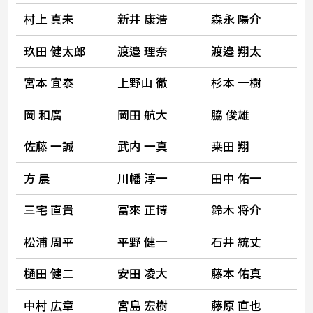
村上 真未
新井 康浩
森永 陽介
玖田 健太郎
渡邉 理奈
渡邉 翔太
宮本 宜泰
上野山 徹
杉本 一樹
岡 和廣
岡田 航大
脇 俊雄
佐藤 一誠
武内 一真
桒田 翔
方 晨
川幡 淳一
田中 佑一
三宅 直貴
冨來 正博
鈴木 将介
松浦 周平
平野 健一
石井 統丈
樋田 健二
安田 凌大
藤本 佑真
中村 広章
宮島 宏樹
藤原 直也