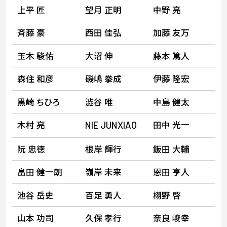
上平 匠
望月 正明
中野 亮
斉藤 豪
西田 佳弘
加藤 友万
玉木 駿佑
大沼 伸
藤本 篤人
森住 和彦
磯嶋 拳成
伊藤 隆宏
黒崎 ちひろ
澁谷 唯
中島 健太
木村 亮
田中 光一
NIE
JUNXIAO
阮 忠徳
根岸 輝行
飯田 大輔
畠田 健一朗
嶺岸 未来
恩田 亨人
池谷 岳史
百足 勇人
栩野 啓
山本 功司
久保 孝行
奈良 峻幸