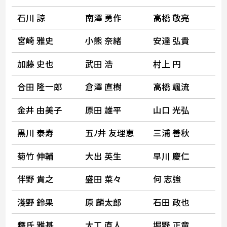
石川 諒
南澤 勇作
高橋 敬亮
宮崎 雅史
小熊 奈緒
安達 弘貴
加藤 史也
武田 浩
村上 円
合田 隆一郎
倉澤 直樹
高橋 颯流
金井 由美子
原田 雄平
山口 光弘
黒川 泰寿
五ﾉ井 友理恵
三浦 善秋
菊竹 伸輔
大出 英生
早川 慶仁
伴野 貴之
盛田 菜々
何 志強
淺野 鈴果
原 麟太郎
石田 政也
釋氏 雅基
大工 直人
堀野 正竜