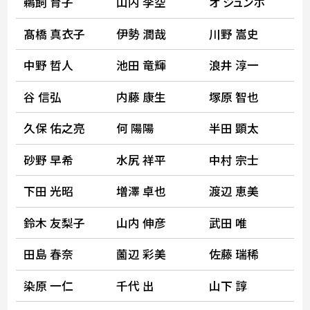
鵜飼 育子
山内 李空
オ ジュンホ
髙橋 真衣子
伊勢 潤哉
川野 嵩史
中野 哲人
池田 竜輝
浪井 淳一
谷 信弘
内藤 康生
塚原 智也
久保 佑之亮
何 陽陽
半田 顕太
砂野 早希
水尻 祥平
中村 宗士
下田 光昭
増澤 卓也
渡辺 恵美
鈴木 友梨子
山内 伸彦
武田 唯
田島 春奈
薗辺 彩美
佐藤 瑞稀
染原 一仁
千代 出
山下 諄