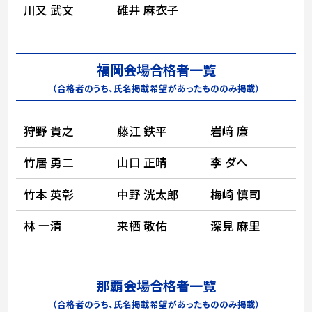
川又 武文
碓井 麻衣子
福岡会場合格者一覧
（合格者のうち、氏名掲載希望があったもののみ掲載）
狩野 貴之
藤江 鉄平
岩﨑 廉
竹居 勇二
山口 正晴
李 ダヘ
竹本 英彰
中野 洸太郎
梅崎 慎司
林 一清
来栖 敬佑
深見 麻里
那覇会場合格者一覧
（合格者のうち、氏名掲載希望があったもののみ掲載）