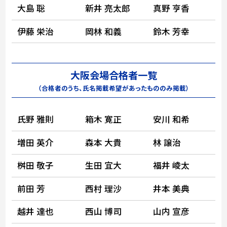
大島 聡
新井 亮太郎
真野 亨香
伊藤 栄治
岡林 和義
鈴木 芳幸
大阪会場合格者一覧
（合格者のうち、氏名掲載希望があったもののみ掲載）
氏野 雅則
箱木 寛正
安川 和希
増田 英介
森本 大貴
林 譲治
桝田 敬子
生田 宜大
福井 崚太
前田 芳
西村 理沙
井本 美典
越井 達也
西山 博司
山内 宣彦