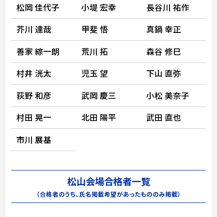
松岡 佳代子
小堤 宏幸
長谷川 祐作
芥川 達哉
甲斐 悟
真鍋 幸正
善家 綜一朗
荒川 拓
森谷 修巳
村井 洸太
児玉 望
下山 直弥
荻野 和彦
武岡 慶三
小松 美奈子
村田 晃一
北田 陽平
武田 直也
市川 展基
松山会場合格者一覧
（合格者のうち、氏名掲載希望があったもののみ掲載）