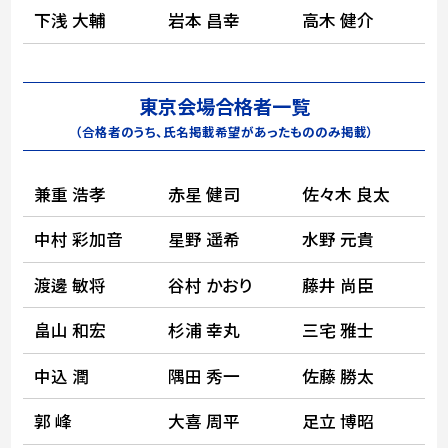
下浅 大輔
岩本 昌幸
高木 健介
東京会場合格者一覧
（合格者のうち、氏名掲載希望があったもののみ掲載）
兼重 浩孝
赤星 健司
佐々木 良太
中村 彩加音
星野 遥希
水野 元貴
渡邊 敏将
谷村 かおり
藤井 尚臣
畠山 和宏
杉浦 幸丸
三宅 雅士
中込 潤
隅田 秀一
佐藤 勝太
郭 峰
大喜 周平
足立 博昭