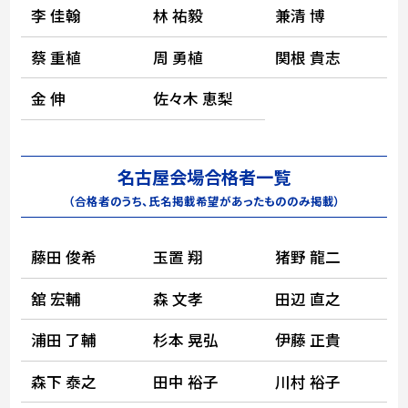
李 佳翰
林 祐毅
兼清 博
蔡 重植
周 勇植
関根 貴志
金 伸
佐々木 恵梨
名古屋会場合格者一覧
（合格者のうち、氏名掲載希望があったもののみ掲載）
藤田 俊希
玉置 翔
猪野 龍二
舘 宏輔
森 文孝
田辺 直之
浦田 了輔
杉本 晃弘
伊藤 正貴
森下 泰之
田中 裕子
川村 裕子