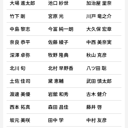
大場 進太郎
池口 紗世
加治屋 里奈
竹下 剛
宮原 光
川戸 竜之介
中島 黎志
今冨 純一朗
大久保 宏章
奈良 恭平
佐藤 綾子
中西 美奈実
深澤 卓弥
牧野 隆典
秋山 克彦
北川 旬
北村 早野香
八ツ田 聡
土佐 佳司
黛 恵輔
武田 慎太郎
渡邊 美優
岩舘 和秀
古木 健介
西本 拓真
森田 昌佳
藤井 啓
坂元 美咲
田中 学
中村 友彦