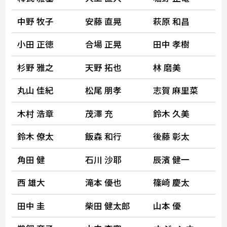
中野 牧子
安藤 直晃
萩原 和昌
小田 正徳
合場 正晃
田中 孝樹
杉野 雅之
天野 拓也
林 磨美
丸山 佳紀
松尾 朋孝
志賀 麻里菜
木村 浩章
茂澤 充
鈴木 久美
鈴木 僚太
飯森 和行
後藤 彰太
角田 健
石川 沙耶
辰濱 健一
西 雄大
滝本 優也
篠崎 慶太
田中 圭
柴田 健太郎
山本 優