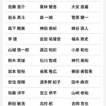
佐藤 良介
栗林 健吾
大友 直嘉
岩永 真斗
森 一誠
菅原 健一
森下 睦美
神田 直紀
蜂谷 直人
李 捷
会田 祐偉登
福永 敦史
山城 慎一郎
渡辺 知彩
小泉 和也
鈴木 真理
石川 智成
神代 英昭
岩本 智裕
長尾 隆広
櫛田 美智恵
安住 俊輝
波多野 紀子
田中 麻衣
佐藤 洋平
足立 恭平
山崎 泰祐
新田 敏浩
北村 航
吉岡 克也