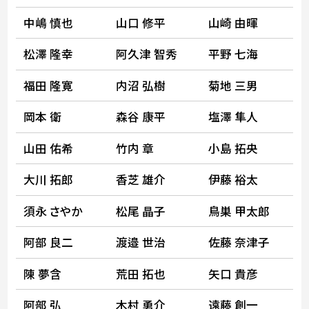
中嶋 慎也
山口 修平
山崎 由暉
松澤 隆幸
阿久津 智秀
平野 七海
福田 隆寛
内沼 弘樹
菊地 三男
岡本 衛
森谷 康平
塩澤 隼人
山田 佑希
竹内 章
小島 拓央
大川 拓郎
香芝 雄介
伊藤 裕太
須永 さやか
松尾 晶子
鳥巣 甲太郎
阿部 良二
渡邉 世治
佐藤 奈津子
陳 夢含
荒田 拓也
矢口 貴彦
阿部 弘
木村 勇介
遠藤 創一