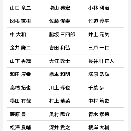
山口 竜二
増山 典宏
小林 利治
関根 直樹
佐藤 俊寿
竹迫 淳平
中 大和
脇坂 三四郎
井上 元気
金井 謙二
吉田 和弘
三戸 一仁
山下 香織
大江 敦士
長谷川 正人
和田 康幸
橋本 和明
塚原 浩輝
高橋 拓也
川上 琢也
千葉 歩
横田 有哉
村上 華菜
中村 篤史
藤原 豊
奥村 陽介
青木 孝徳
松澤 良輔
深井 貴之
根岸 大輔