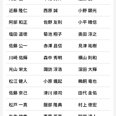
近藤 隆仁
西原 誠
小野 顕光
阿部 和正
佐野 友則
小平 晴信
塩田 道徳
菊池 翔子
奥田 淳之
佐藤 公一
赤澤 昌信
見津 祐樹
川崎 佑輝
森中 秀明
横山 則和
光山 栄太
諏訪 淳浩
深田 大輝
松江 健人
小原 颯起
鵜飼 竜也
佐藤 奈己
津川 順司
田代 圭佑
松戸 一真
服部 隆典
村上 徳宏