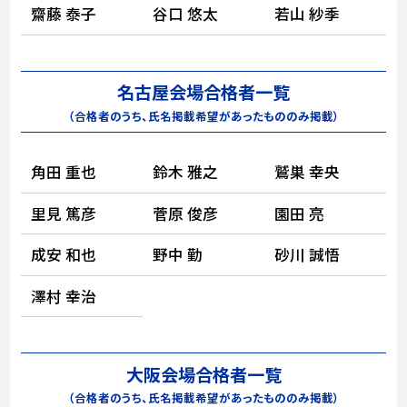
齋藤 泰子
谷口 悠太
若山 紗季
名古屋会場合格者一覧
（合格者のうち、氏名掲載希望があったもののみ掲載）
角田 重也
鈴木 雅之
鷲巣 幸央
里見 篤彦
菅原 俊彦
園田 亮
成安 和也
野中 勤
砂川 誠悟
澤村 幸治
大阪会場合格者一覧
（合格者のうち、氏名掲載希望があったもののみ掲載）