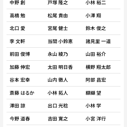
中野 創
戸塚 隆之
小林 裕二
高橋 勉
松尾 貴由
小澤 翔
北口 愛
宮尾 健士
鈴木 俊之
李 文軒
当間 小鈴恵
諸見里 一道
前田 俊博
永山 綾乃
山田 裕介
加藤 伸宏
太田 明日香
横野 翔太郎
谷本 宏幸
山内 徹人
阿部 昌宏
斎藤 はるか
小林 拓人
纐纈 望
澤田 諒
出口 光稔
小林 学
今野 道春
吉田 寛之
小宮 洋行