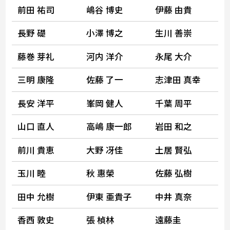
前田 祐司
嶋谷 博史
伊藤 由貴
長野 礎
小澤 博之
生川 善崇
藤巻 芽礼
河内 洋介
永尾 大介
三明 康隆
佐藤 了一
志津田 真幸
長安 洋平
峯岡 健人
千葉 周平
山口 直人
高嶋 康一郎
岩田 和之
前川 貴恵
大野 冴佳
土居 賢弘
玉川 睦
秋 惠榮
佐藤 弘樹
田中 允樹
伊東 亜貴子
中井 真奈
香西 敦史
張 楨林
遠藤圭