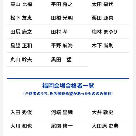
高山 比福
平田 将之
太田 福代
松下 友恵
田橋 光明
栗田 源喜
田尻 康之
田村 孝
梅林 まゆり
島脇 正和
平野 航海
木下 尚則
丸山 幹夫
黒田 猛
福岡会場合格者一覧
（合格者のうち、氏名掲載希望があったもののみ掲載）
入田 秀俊
河端 里織
大井 敦史
大川 和也
尾園 修一
大田原 史典