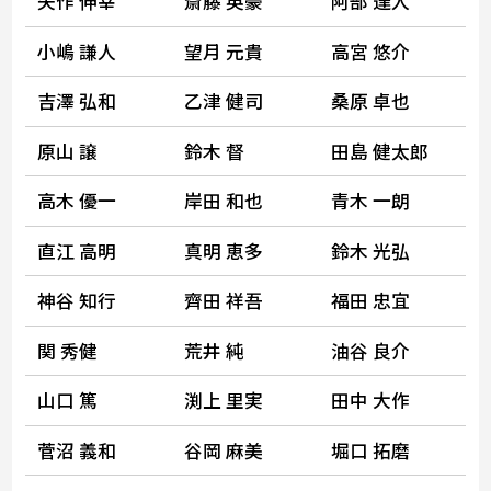
矢作 伸幸
斎藤 英豪
阿部 達人
小嶋 謙人
望月 元貴
高宮 悠介
吉澤 弘和
乙津 健司
桑原 卓也
原山 譲
鈴木 督
田島 健太郎
高木 優一
岸田 和也
青木 一朗
直江 高明
真明 恵多
鈴木 光弘
神谷 知行
齊田 祥吾
福田 忠宜
関 秀健
荒井 純
油谷 良介
山口 篤
渕上 里実
田中 大作
菅沼 義和
谷岡 麻美
堀口 拓磨