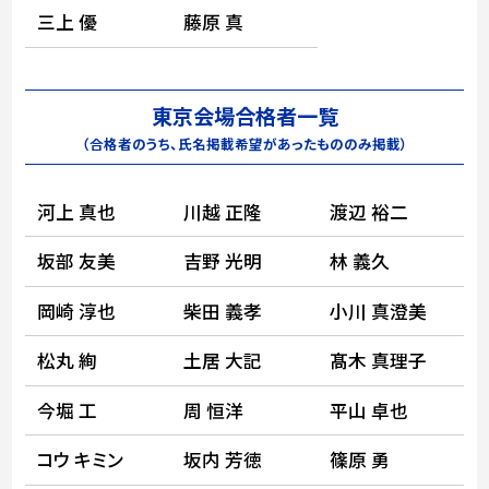
三上 優
藤原 真
東京会場合格者一覧
（合格者のうち、氏名掲載希望があったもののみ掲載）
河上 真也
川越 正隆
渡辺 裕二
坂部 友美
吉野 光明
林 義久
岡崎 淳也
柴田 義孝
小川 真澄美
松丸 絢
土居 大記
髙木 真理子
今堀 工
周 恒洋
平山 卓也
コウ キミン
坂内 芳徳
篠原 勇