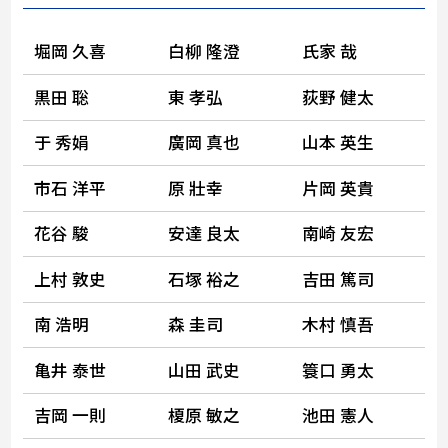
堀岡 久喜
白柳 隆澄
氏家 哉
黒田 聡
東 孝弘
荻野 健太
于 秀娟
廣岡 真也
山本 英生
市石 洋平
原 壯幸
片岡 英貴
花谷 駿
安達 良太
南崎 友宏
上村 敦史
石塚 裕之
吉田 篤司
南 浩明
森 圭司
木村 慎吾
亀井 泰世
山田 武史
簑口 勇太
吉岡 一則
榎原 敏之
池田 憲人