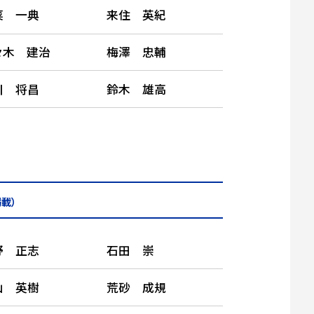
菜 一典
来住 英紀
々木 建治
梅澤 忠輔
川 将昌
鈴木 雄高
載）
野 正志
石田 崇
山 英樹
荒砂 成規