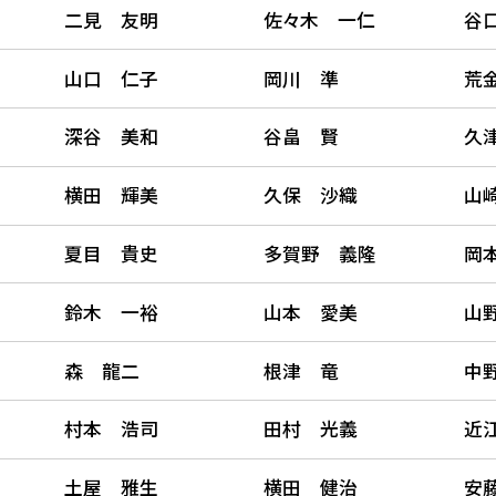
二見 友明
佐々木 一仁
谷
山口 仁子
岡川 準
荒
深谷 美和
谷畠 賢
久
横田 輝美
久保 沙織
山
夏目 貴史
多賀野 義隆
岡
鈴木 一裕
山本 愛美
山
森 龍二
根津 竜
中
村本 浩司
田村 光義
近
土屋 雅生
横田 健治
安