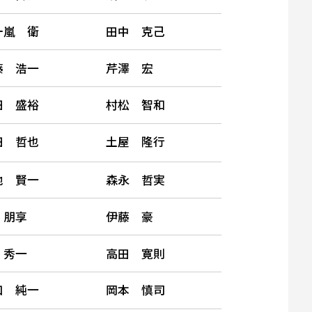
十嵐 衛
田中 克己
藤 浩一
芹澤 宏
田 盛裕
村松 智和
田 哲也
土屋 隆行
地 賢一
森永 哲実
 朋享
伊藤 豪
 秀一
高田 寛則
口 純一
岡本 慎司