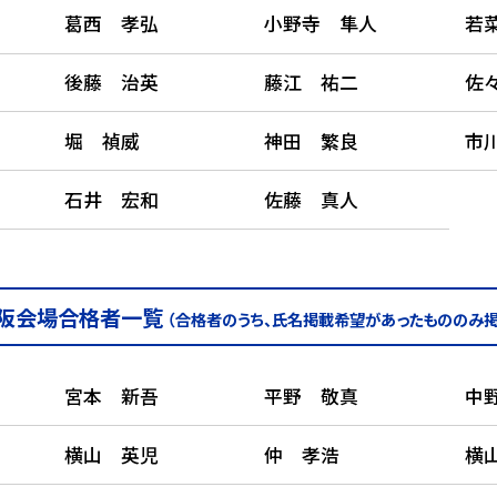
葛西 孝弘
小野寺 隼人
若
後藤 治英
藤江 祐二
佐
堀 禎威
神田 繁良
市
石井 宏和
佐藤 真人
阪会場合格者一覧
（合格者のうち、氏名掲載希望があったもののみ掲
宮本 新吾
平野 敬真
中
横山 英児
仲 孝浩
横