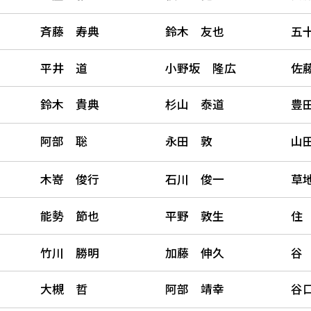
斉藤 寿典
鈴木 友也
五
平井 道
小野坂 隆広
佐
鈴木 貴典
杉山 泰道
豊
阿部 聡
永田 敦
山
木嵜 俊行
石川 俊一
草
能勢 節也
平野 敦生
住
竹川 勝明
加藤 伸久
谷
大槻 哲
阿部 靖幸
谷