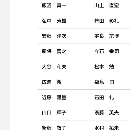
飯沼 真一
山上 直宏
弘中 芳雄
袴田 彰礼
安藤 洋次
宇良 宗博
新保 智之
立石 幸司
大谷 和夫
松本 勉
広瀬 徹
福島 司
近藤 雅量
石田 礼
山口 輝子
斎藤 英夫
新藤 敬子
水村 拓未