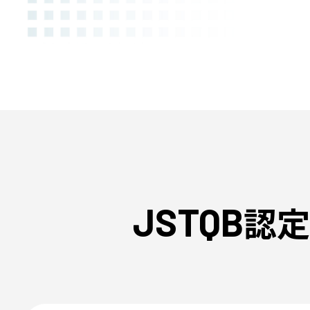
認定
JSTQB