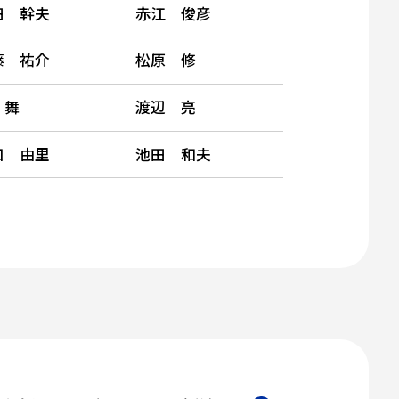
田 幹夫
赤江 俊彦
藤 祐介
松原 修
 舞
渡辺 亮
口 由里
池田 和夫