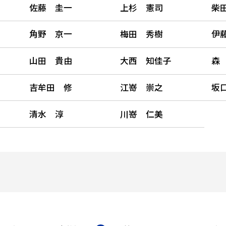
佐藤 圭一
上杉 憲司
柴
角野 京一
梅田 秀樹
伊
山田 貴由
大西 知佳子
森
吉牟田 修
江嵜 崇之
坂
清水 淳
川嵜 仁美