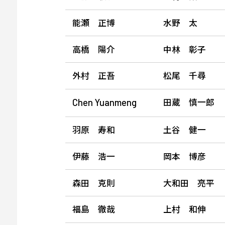
能瀬 正博
水野 太
高橋 陽介
中林 彰子
外村 正吾
松尾 千尋
田蔵 慎一郎
Chen
Yuanmeng
羽原 寿和
土谷 健一
伊藤 浩一
岡本 博彦
森田 克則
大和田 亮平
福島 徹哉
上村 和伸