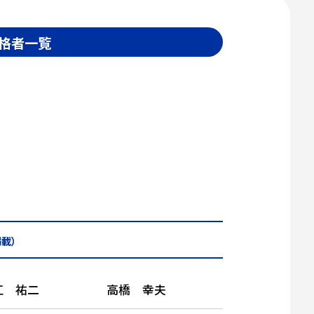
格者一覧
載）
江 祐二
高橋 幸夫