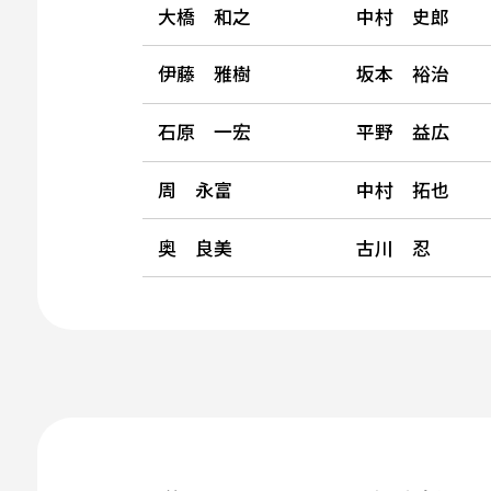
大橋 和之
中村 史郎
伊藤 雅樹
坂本 裕治
石原 一宏
平野 益広
周 永富
中村 拓也
奥 良美
古川 忍