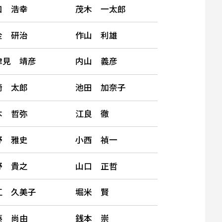
口 浩幸
茂木 一太郎
金 研治
作山 利雄
津見 靖彦
内山 義彦
崎 太郎
池田 加奈子
本 哲弥
江良 徹
野 雅史
小西 禎一
野 貴之
山口 正哲
江 久美子
堀米 賢
藤 尚由
銭本 崇