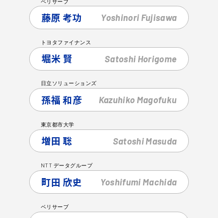
ベリサーブ
藤原 考功
Yoshinori
Fujisawa
トヨタファイナンス
堀米 賢
Satoshi
Horigome
日立ソリューションズ
孫福 和彦
Kazuhiko
Magofuku
東京都市大学
増田 聡
Satoshi
Masuda
NTT
データグループ
町田 欣史
Yoshifumi
Machida
ベリサーブ