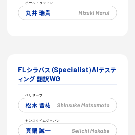
ポールトゥウィン
丸井 瑞貴
Mizuki
Marui
FL
シラバス（
Specialist
)
AI
テステ
ィング 翻訳
WG
ベリサーブ
松木 晋祐
Shinsuke
Matsumoto
センスタイムジャパン
真鍋 誠一
Seiichi
Makabe