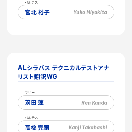
バルテス
宮北 裕子
Yuko
Miyakita
AL
シラバス テクニカルテストアナ
リスト翻訳
WG
フリー
苅田 蓮
Ren
Kanda
バルテス
高橋 完爾
Kanji
Takahashi