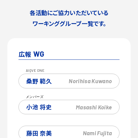
各活動にご協力いただいている
ワーキンググループ一覧です。
広報
WG
AIQVE
ONE
桑野 範久
Norihisa
Kuwano
メンバーズ
小池 将史
Masashi
Koike
藤田 奈美
Nami
Fujita