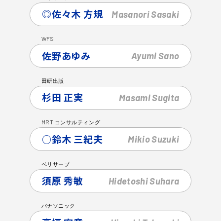
◎佐々木 方規
Masanori
Sasaki
WFS
佐野あゆみ
Ayumi
Sano
田研出版
杉田 正実
Masami
Sugita
MRT
コンサルティング
○鈴木 三紀夫
Mikio
Suzuki
ベリサーブ
須原 秀敏
Hidetoshi
Suhara
パナソニック