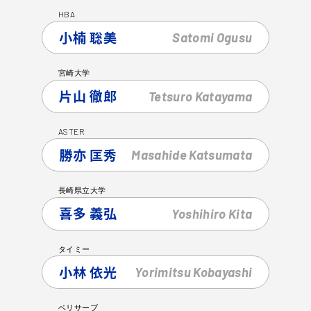
HBA
小楠 聡美
Satomi
Ogusu
宮崎大学
片山 徹郎
Tetsuro
Katayama
ASTER
勝亦 匡秀
Masahide
Katsumata
長崎県立大学
喜多 義弘
Yoshihiro
Kita
タイミー
小林 依光
Yorimitsu
Kobayashi
ベリサーブ