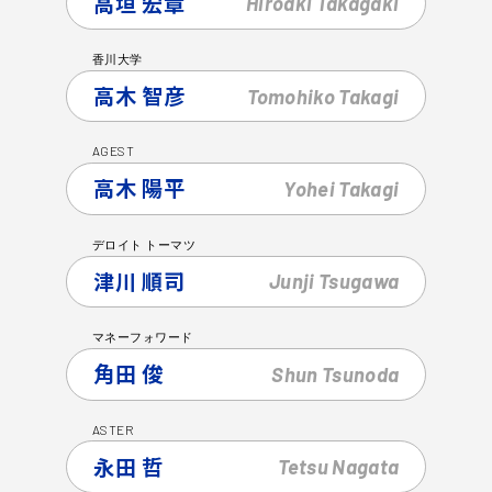
高垣 宏章
Hiroaki
Takagaki
香川大学
高木 智彦
Tomohiko
Takagi
AGEST
高木 陽平
Yohei
Takagi
デロイト トーマツ
津川 順司
Junji
Tsugawa
マネーフォワード
角田 俊
Shun
Tsunoda
ASTER
永田 哲
Tetsu
Nagata