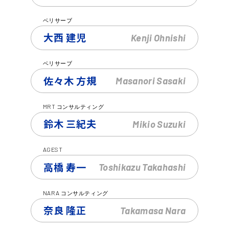
ベリサーブ
大西 建児
Kenji
Ohnishi
ベリサーブ
佐々木 方規
Masanori
Sasaki
MRT
コンサルティング
鈴木 三紀夫
Mikio
Suzuki
AGEST
高橋 寿一
Toshikazu
Takahashi
NARA
コンサルティング
奈良 隆正
Takamasa
Nara