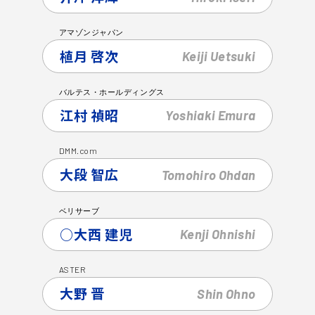
アマゾンジャパン
植月 啓次
Keiji
Uetsuki
バルテス・ホールディングス
江村 禎昭
Yoshiaki
Emura
DMM
com
.
大段 智広
Tomohiro
Ohdan
ベリサーブ
○大西 建児
Kenji
Ohnishi
ASTER
大野 晋
Shin
Ohno