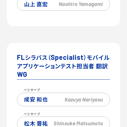
山上 直宏
Naohiro
Yamagami
FL
シラバス（
Specialist
）モバイル
アプリケーションテスト担当者 翻訳
WG
ベリサーブ
成安 和也
Kazuya
Nariyasu
ベリサーブ
松木 晋祐
Shinsuke
Matsumoto