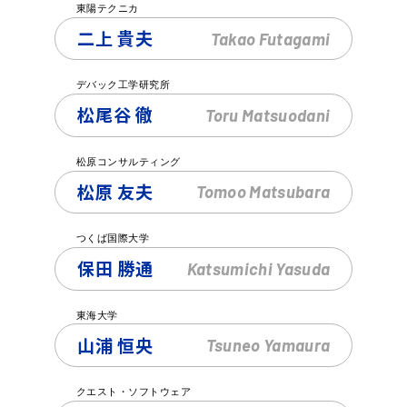
東陽テクニカ
二上 貴夫
Takao
Futagami
デバック工学研究所
松尾谷 徹
Toru
Matsuodani
松原コンサルティング
松原 友夫
Tomoo
Matsubara
つくば国際大学
保田 勝通
Katsumichi
Yasuda
東海大学
山浦 恒央
Tsuneo
Yamaura
クエスト・ソフトウェア