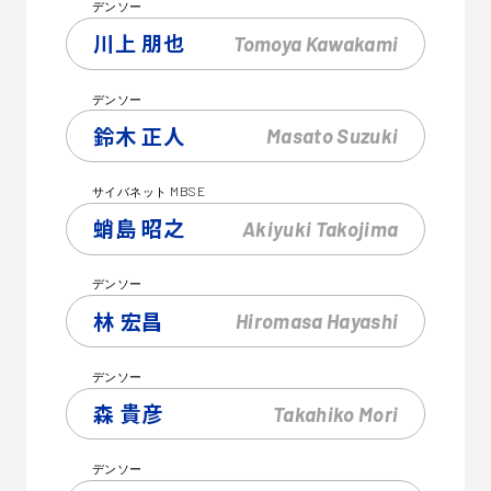
デンソー
川上 朋也
Tomoya
Kawakami
デンソー
鈴木 正人
Masato
Suzuki
MBSE
サイバネット
蛸島 昭之
Akiyuki
Takojima
デンソー
林 宏昌
Hiromasa
Hayashi
デンソー
森 貴彦
Takahiko
Mori
デンソー