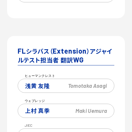
FL
シラバス（
Extension
）アジャイ
ルテスト担当者 翻訳
WG
ヒューマンクレスト
浅黄 友隆
Tomotaka
Asagi
ウェブレッジ
上村 真季
Maki
Uemura
JIEC