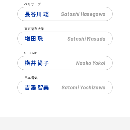
ベリサーブ
長谷川 聡
Satoshi
Hasegawa
東京都市大学
増田 聡
Satoshi
Masuda
SESSAME
横井 尚子
Naoko
Yokoi
日本電気
吉澤 智美
Satomi
Yoshizawa