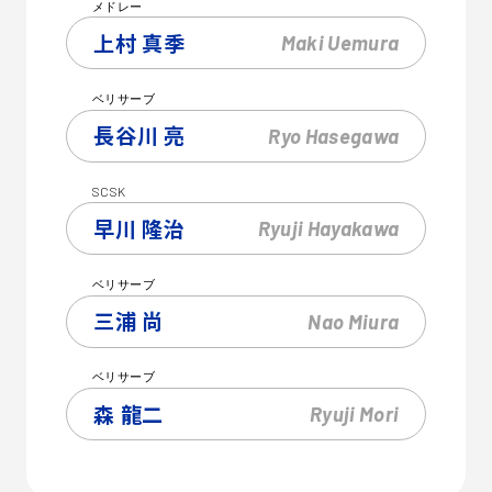
メドレー
上村 真季
Maki
Uemura
ベリサーブ
長谷川 亮
Ryo
Hasegawa
SCSK
早川 隆治
Ryuji
Hayakawa
ベリサーブ
三浦 尚
Nao
Miura
ベリサーブ
森 龍二
Ryuji
Mori