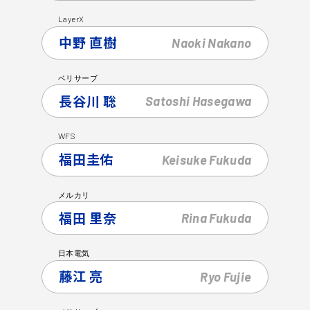
LayerX
中野 直樹
Naoki
Nakano
ベリサーブ
長谷川 聡
Satoshi
Hasegawa
WFS
福田圭佑
Keisuke
Fukuda
メルカリ
福田 里奈
Rina
Fukuda
日本電気
藤江 亮
Ryo
Fujie