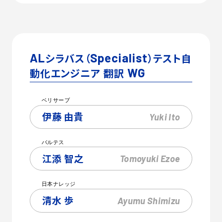
AL
シラバス（
Specialist
）テスト自
動化エンジニア 翻訳
WG
ベリサーブ
伊藤 由貴
Yuki
Ito
バルテス
江添 智之
Tomoyuki
Ezoe
日本ナレッジ
清水 歩
Ayumu
Shimizu