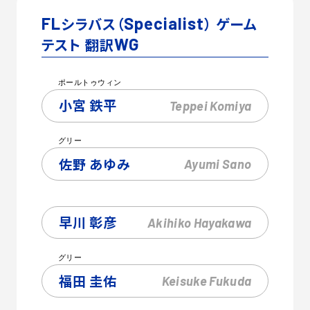
FL
シラバス（
Specialist
） ゲーム
テスト 翻訳
WG
ポールトゥウィン
小宮 鉄平
Teppei
Komiya
グリー
佐野 あゆみ
Ayumi
Sano
早川 彰彦
Akihiko
Hayakawa
グリー
福田 圭佑
Keisuke
Fukuda