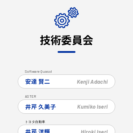
技術委員会
Software
Quasol
安達 賢二
Kenji
Adachi
ASTER
井芹 久美子
Kumiko
Iseri
トヨタ自動車
井芹 洋輝
Hiroki
Iseri