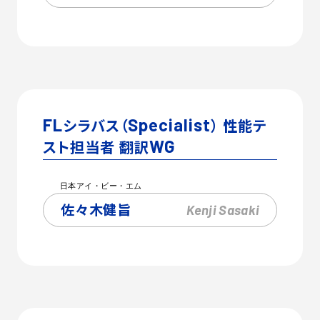
FL
シラバス（
Specialist
） 性能テ
スト担当者 翻訳
WG
日本アイ・ビー・エム
佐々木健旨
Kenji
Sasaki