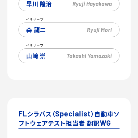
早川 隆治
Ryuji
Hayakawa
ベリサーブ
森 龍二
Ryuji
Mori
ベリサーブ
山﨑 崇
Takashi
Yamazaki
FL
シラバス（
Specialist
）自動車ソ
フトウェアテスト担当者 翻訳
WG